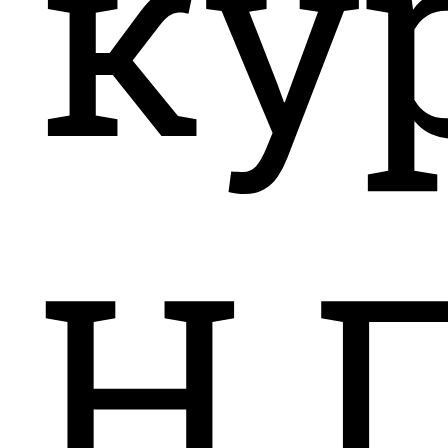
ку
Н.