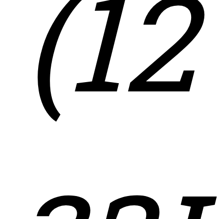
(12
за