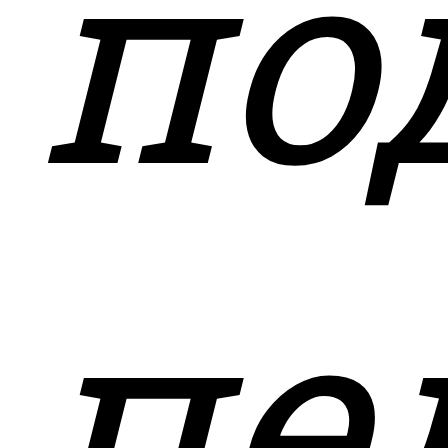
по
пе