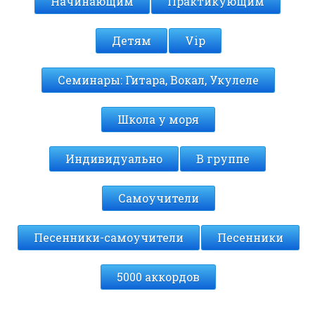
Начинающим
Практикующим
Детям
Vip
Семинары: Гитара, Вокал, Укулеле
Школа у моря
Индивидуально
В группе
Самоучители
Песенники-самоучители
Песенники
5000 аккордов