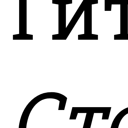
Ги
Cт