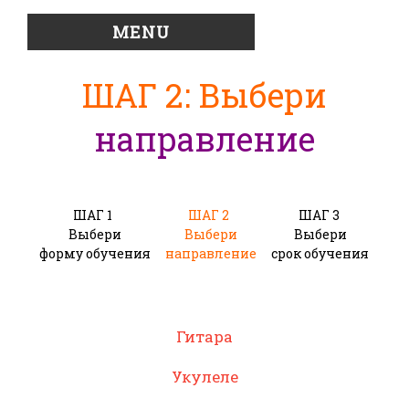
MENU
ШАГ 2: Выбери
направление
ШАГ 1
ШАГ 2
ШАГ 3
ША
Выбери
Выбери
Выбери
Опл
форму обучения
направление
срок обучения
Гитара
Укулеле