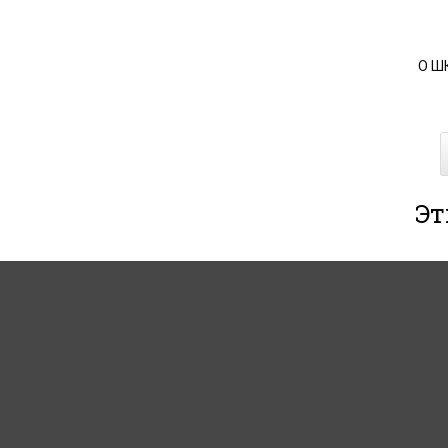
О Ш
Эт