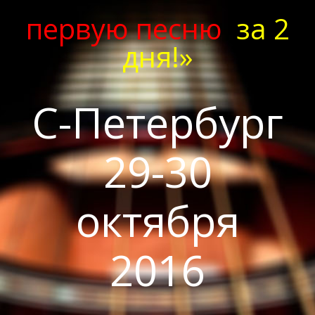
первую песню
за 2
дня!»
С-Петербург
29-30
октября
2016