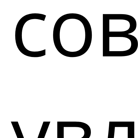
со
ув