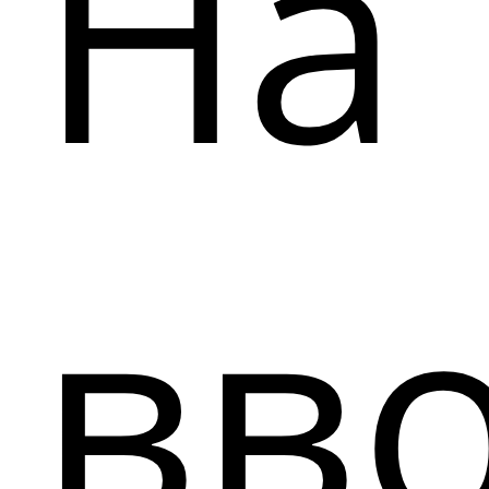
На
вв